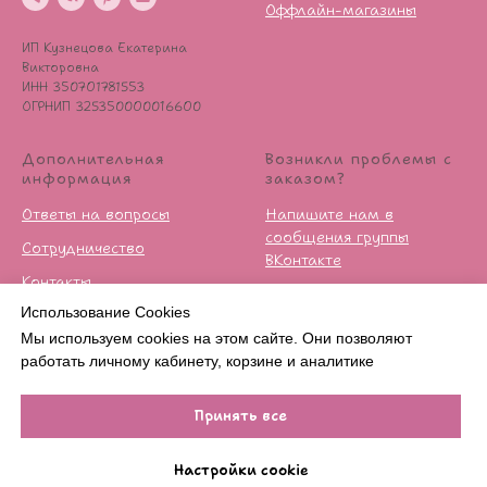
Оффлайн-магазины
ИП Кузнецова Екатерина
Викторовна
ИНН 350701781553
ОГРНИП 325350000016600
Дополнительная
Возникли проблемы с
информация
заказом?
Ответы на вопросы
Напишите нам в
сообщения группы
Сотрудничество
ВКонтакте
Контакты
Условия возврата
Использование Cookies
Публичная оферта
Мы используем cookies на этом сайте. Они позволяют
Политика
работать личному кабинету, корзине и аналитике
конфиденцильности
Принять все
В КОРЗИНУ
Настройки cookie