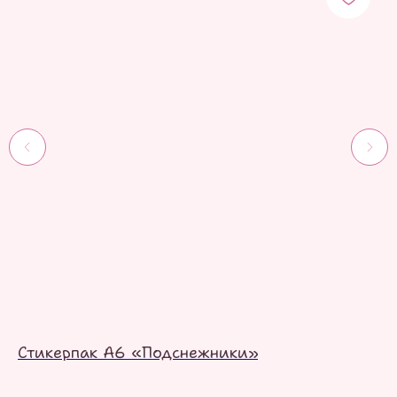
Стикерпак А6 «Подснежники»
С
˗ˏˋ