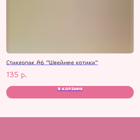
Стикерпак А6 "Швейные котики"
Ст
135
р.
1
В КОРЗИНУ