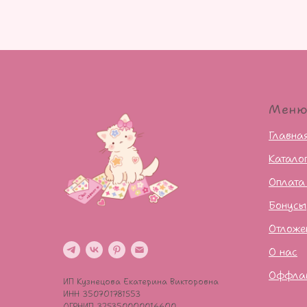
Мен
Главна
Катало
Оплата
Бонусы
Отложе
О нас
Оффла
ИП Кузнецова Екатерина Викторовна
ИНН 350701781553
ОГРНИП 325350000016600