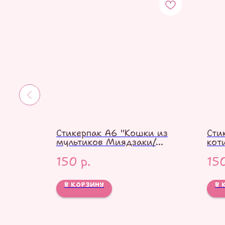
 в
Стикерпак А6 "Кошки из
Сти
мультиков Миядзаки/
кот
Гибли"
150
р.
15
В КОРЗИНУ
В 