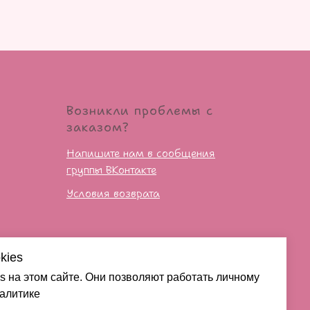
Возникли проблемы с
заказом?
Напишите нам в сообщения
группы ВКонтакте
Условия возврата
сти
kies
s на этом сайте. Они позволяют работать личному
налитике