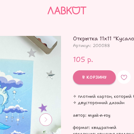
Открытка 11х11 "Кусал
Артикул:
200088
105
р.
В КОРЗИНУ
✧ плотный картон, который 
✧ двусторонний дизайн
автор: myak-n-roy
формат: квадратный
коллекция: кошачья коллекц