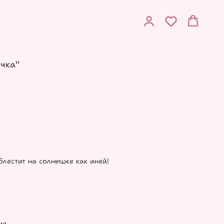
очка"
блестит на солнышке как иней!
ия