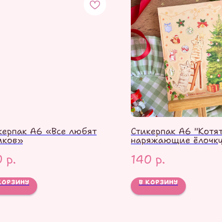
керпак А6 «Все любят
Стикерпак А6 "Котят
иков»
наряжающие ёлочку
0
р.
140
р.
КОРЗИНУ
В КОРЗИНУ