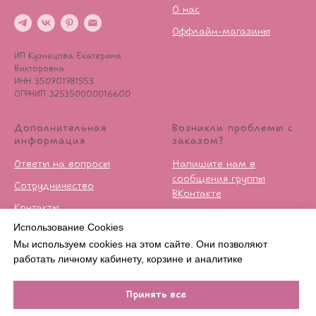
О нас
Оффлайн-магазины
ИП Кузнецова Екатерина
Викторовна
ИНН 350701781553
ОГРНИП 325350000016600
Дополнительная
Возникли проблемы с
информация
заказом?
Ответы на вопросы
Напишите нам в
сообщения группы
Сотрудничество
ВКонтакте
Контакты
Условия возврата
Использование Cookies
Публичная оферта
Мы используем cookies на этом сайте. Они позволяют
Политика
работать личному кабинету, корзине и аналитике
конфиденцильности
Принять все