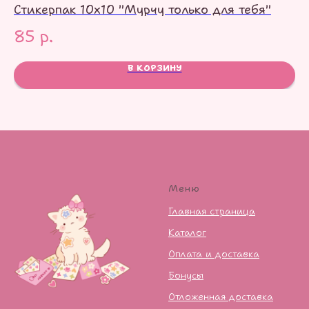
Стикерпак 10х10 "Мурчу только для тебя"
Ст
85
р.
1
В КОРЗИНУ
Меню
Главная страница
Каталог
Оплата и доставка
Бонусы
Отложенная доставка