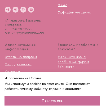
О нас
Оффлайн-магазины
ИП Кузнецова Екатерина
Викторовна
ИНН 350701781553
ОГРНИП 325350000016600
Дополнительная
Возникли проблемы с
информация
заказом?
Ответы на вопросы
Напишите нам в
сообщения группы
Сотрудничество
ВКонтакте
Контакты
Условия возврата
Использование Cookies
Публичная оферта
Мы используем cookies на этом сайте. Они позволяют
Политика
работать личному кабинету, корзине и аналитике
конфиденцильности
Принять все