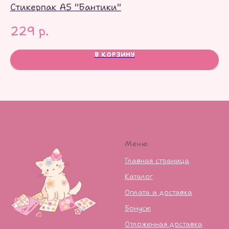
Стикерпак А5 "Бантики"
Ст
229
р.
1
В КОРЗИНУ
Меню
Главная страница
Каталог
Оплата и доставка
Бонусы
Отложенная доставка