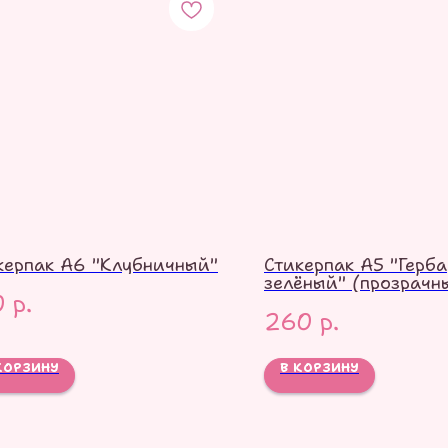
керпак А6 "Клубничный"
Стикерпак А5 "Герб
зелёный" (прозрачн
0
р.
260
р.
КОРЗИНУ
В КОРЗИНУ