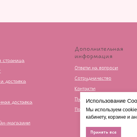
ю
Дополнительная
информация
я страница
Ответы на вопросы
г
Сотрудничество
 и доставка
Контакты
Публичная оферта
Использование Coo
нная доставка
Политика конфиденцильно
Мы используем cookie
кабинету, корзине и а
йн-магазины
Принять все