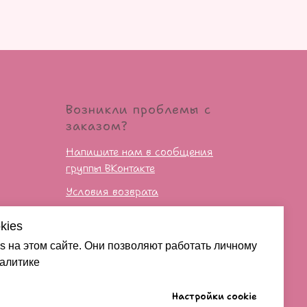
Возникли проблемы с
заказом?
Напишите нам в сообщения
группы ВКонтакте
Условия возврата
kies
сти
s на этом сайте. Они позволяют работать личному
налитике
Настройки cookie