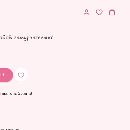
тобой замурчательно"
НУ
текстурой льна!
коллекция