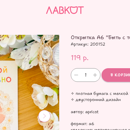
Открытка А6 "Быть с 
Артикул:
200152
119
р.
В КОРЗИ
✧ плотная бумага с мелкой 
✧ двусторонний дизайн
автор: apricot
формат: а6
коллекция: мотивационная 