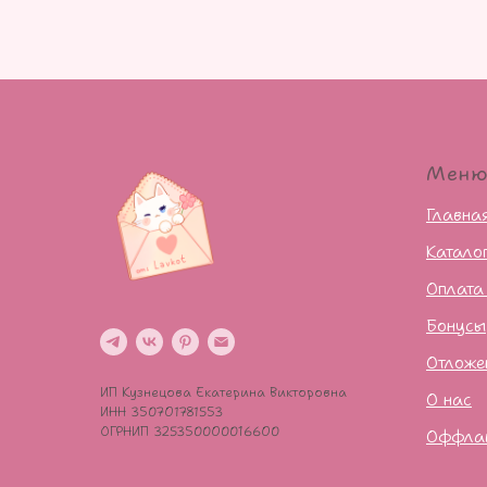
Мен
Главна
Катало
Оплата
Бонусы
Отложе
ИП Кузнецова Екатерина Викторовна
О нас
ИНН 350701781553
ОГРНИП 325350000016600
Оффла