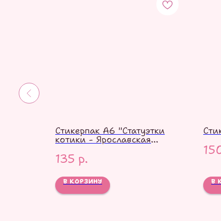
ие и
Стикерпак А6 "Статуэтки
Сти
котики - Ярославская
15
майолика"
135
р.
В КОРЗИНУ
В 