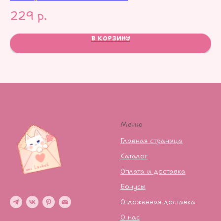
229
р.
1
В КОРЗИНУ
Меню
Главная страница
Каталог
Оплата и доставка
Бонусы
Отложенная доставка
О нас