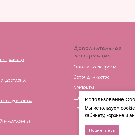
ю
Дополнительная
информация
я страница
Ответы на вопросы
г
Сотрудничество
 и доставка
Контакты
Публичная оферта
Использование Coo
нная доставка
Политика конфиденцильно
Мы используем cookie
кабинету, корзине и а
йн-магазины
Принять все