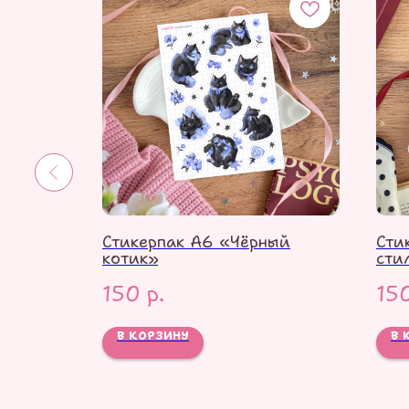
нок
Стикерпак А6 «Чёрный
Сти
котик»
сти
(им
150
р.
15
В КОРЗИНУ
В 