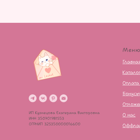
Мен
Главна
Катало
Оплата
Бонусы
Отложе
ИП Кузнецова Екатерина Викторовна
О нас
ИНН 350701781553
ОГРНИП 325350000016600
Оффла