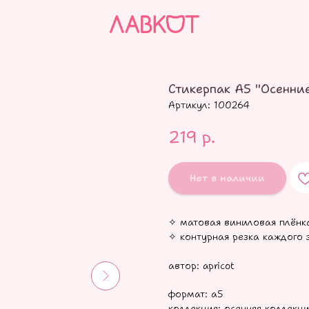
Стикерпак А5 "Осенни
Артикул:
100264
219
р.
Нет в наличии
✧ матовая виниловая плёнк
✧ контурная резка каждого 
автор: apricot
формат: а5
коллекция: осенняя коллекц