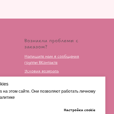
Возникли проблемы с
заказом?
Напишите нам в сообщения
группы ВКонтакте
Условия возврата
kies
сти
s на этом сайте. Они позволяют работать личному
налитике
Настройки cookie