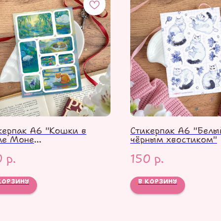
керпак А6 "Кошки в
Стикерпак А6 "Белы
ле Моне
чёрным хвостиком"
прессионизм)"
0
р.
150
р.
КОРЗИНУ
В КОРЗИНУ