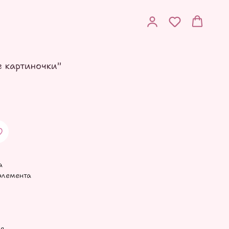
е картиночки"
а
элемента
ия