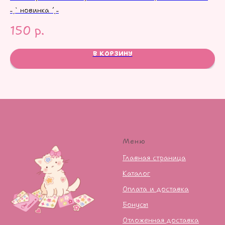
˗ˏˋ новинка ´ˎ˗
150
р.
8
В КОРЗИНУ
Меню
Главная страница
Каталог
Оплата и доставка
Бонусы
Отложенная доставка