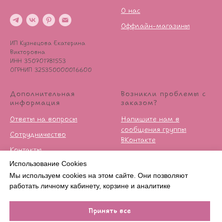
О нас
Оффлайн-магазины
ИП Кузнецова Екатерина
Викторовна
ИНН 350701781553
ОГРНИП 325350000016600
Дополнительная
Возникли проблемы с
информация
заказом?
Ответы на вопросы
Напишите нам в
сообщения группы
Сотрудничество
ВКонтакте
Контакты
Условия возврата
Использование Cookies
Публичная оферта
Мы используем cookies на этом сайте. Они позволяют
Политика
работать личному кабинету, корзине и аналитике
конфиденцильности
Принять все