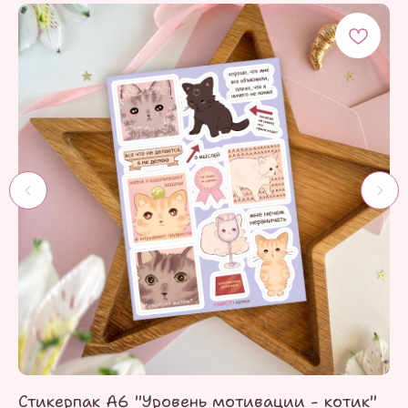
Стикерпак А6 "Уровень мотивации - котик"
Ст