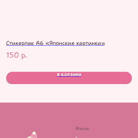
Стикерпак А6 «Японские картинки»
Ст
150
р.
8
В КОРЗИНУ
Меню