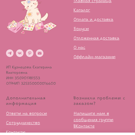
Главная страница
Каталог
Оплата и доставка
Бонусы
Отложенная доставка
О нас
Оффлайн-магазины
ИП Кузнецова Екатерина
Викторовна
ИНН 350701781553
ОГРНИП 325350000016600
Дополнительная
Возникли проблемы с
информация
заказом?
Ответы на вопросы
Напишите нам в
сообщения группы
Сотрудничество
ВКонтакте
Контакты