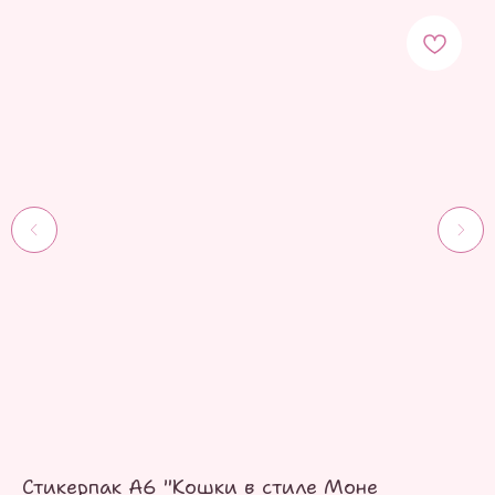
Стикерпак А6 "Кошки в стиле Моне
Ст