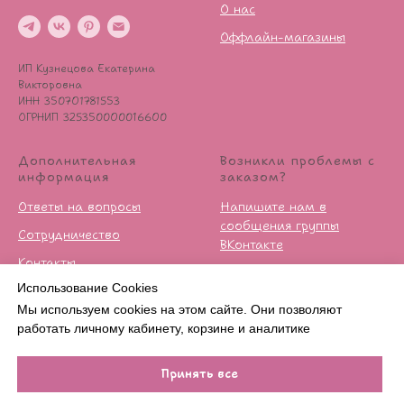
О нас
Оффлайн-магазины
ИП Кузнецова Екатерина
Викторовна
ИНН 350701781553
ОГРНИП 325350000016600
Дополнительная
Возникли проблемы с
информация
заказом?
Ответы на вопросы
Напишите нам в
сообщения группы
Сотрудничество
ВКонтакте
Контакты
Условия возврата
Использование Cookies
Публичная оферта
Мы используем cookies на этом сайте. Они позволяют
Политика
работать личному кабинету, корзине и аналитике
конфиденцильности
Принять все