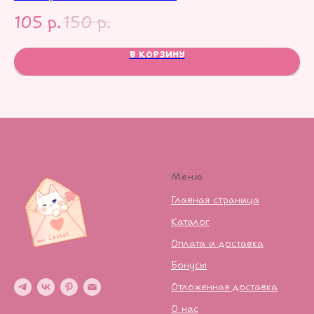
105
р.
150
р.
1
В КОРЗИНУ
Меню
Главная страница
Каталог
Оплата и доставка
Бонусы
Отложенная доставка
О нас