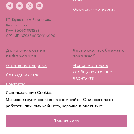
О нас
Оффлайн-магазины
ИП Кузнецова Екатерина
Викторовна
ИНН 350701781553
ОГРНИП 325350000016600
Дополнительная
Возникли проблемы с
информация
заказом?
Ответы на вопросы
Напишите нам в
сообщения группы
Сотрудничество
ВКонтакте
Контакты
Условия возврата
Использование Cookies
Публичная оферта
Мы используем cookies на этом сайте. Они позволяют
Политика
работать личному кабинету, корзине и аналитике
конфиденцильности
Принять все