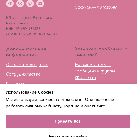
Оффлайн-магазины
ИП Кузнецова Екатерина
Викторовна
ИНН 350701781553
ОГРНИП 325350000016600
Дополнительная
Возникли проблемы с
информация
заказом?
Ответы на вопросы
Напишите нам в
сообщения группы
Сотрудничество
ВКонтакте
Контакты
Условия возврата
Использование Cookies
Публичная оферта
Мы используем cookies на этом сайте. Они позволяют
Политика
работать личному кабинету, корзине и аналитике
конфиденцильности
Принять все
Нет в наличии
Настройки cookie