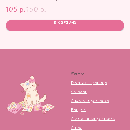
105
р.
150
р.
1
В КОРЗИНУ
Меню
Главная страница
Каталог
Оплата и доставка
Бонусы
Отложенная доставка
О нас