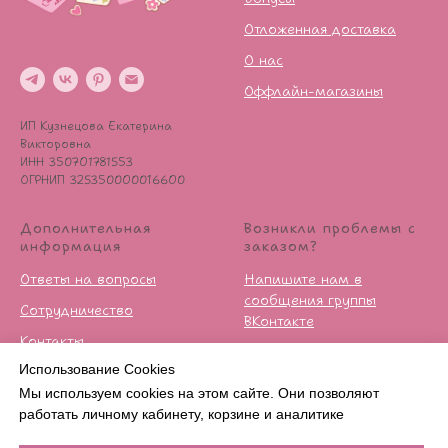
Отложенная доставка
О нас
Оффлайн-магазины
ИП Кузнецова Екатерина
Викторовна
ИНН 350701781553
ОГРНИП 325350000016600
Дополнительная
Возникли проблемы с
информация
заказом?
Ответы на вопросы
Напишите нам в
сообщения группы
Сотрудничество
ВКонтакте
Контакты
Условия возврата
Использование Cookies
Публичная оферта
Мы используем cookies на этом сайте. Они позволяют
Политика
работать личному кабинету, корзине и аналитике
конфиденцильности