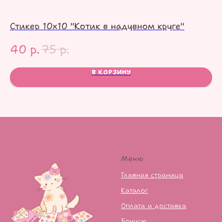
Стикер 10х10 "Котик в надувном круге"
С
40
р.
75
р.
1
В КОРЗИНУ
Меню
Главная страница
Каталог
Оплата и доставка
Бонусы