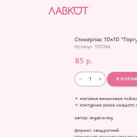
Стикерпак 10х10 "Горг
Артикул:
100266
85
р.
В КОРЗИ
✧ матовая виниловая плёнк
✧ контурная резка каждого 
автор: myak-n-roy
формат: квадратный
коллекция: осенняя коллекц