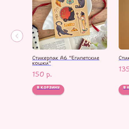
 и
Стикерпак А6 "Египетские
Сти
кошки"
13
150
р.
В КОРЗИНУ
В 