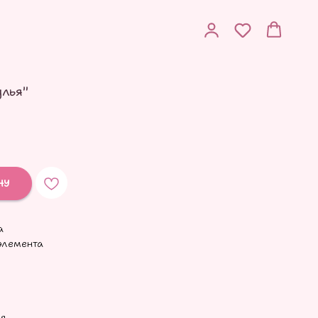
улья"
НУ
а
элемента
ия