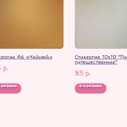
керпак А6 «Чайный»
Стикерпак 10х10 "П
путешественник"
5
р.
85
р.
КОРЗИНУ
В КОРЗИНУ