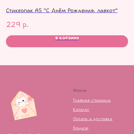
Стикерпак А5 "С Днём Рождения, лавкот"
Ст
229
р.
1
В КОРЗИНУ
Меню
Главная страница
Каталог
Оплата и доставка
Бонусы