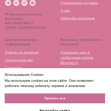
Отложенная доставка
О нас
ИП Кузнецова Екатерина
Оффлайн-магазины
Викторовна
ИНН 350701781553
ОГРНИП 325350000016600
Дополнительная
Возникли проблемы с
информация
заказом?
Ответы на вопросы
Напишите нам в
сообщения группы
Сотрудничество
ВКонтакте
Контакты
Условия возврата
Использование Cookies
Публичная оферта
Мы используем cookies на этом сайте. Они позволяют
Политика
работать личному кабинету, корзине и аналитике
конфиденцильности
Принять все
Нет в наличии
Настройки cookie