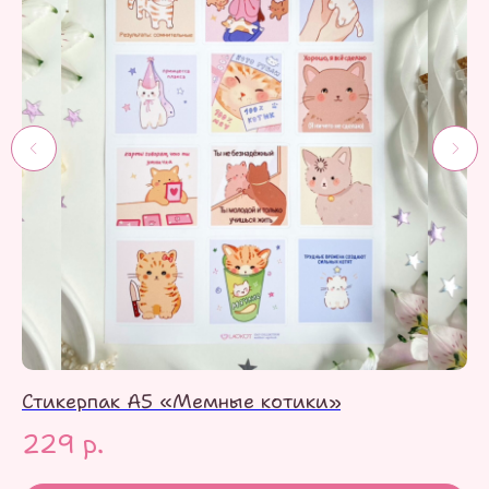
Стикерпак А5 «Мемные котики»
С
229
р.
1