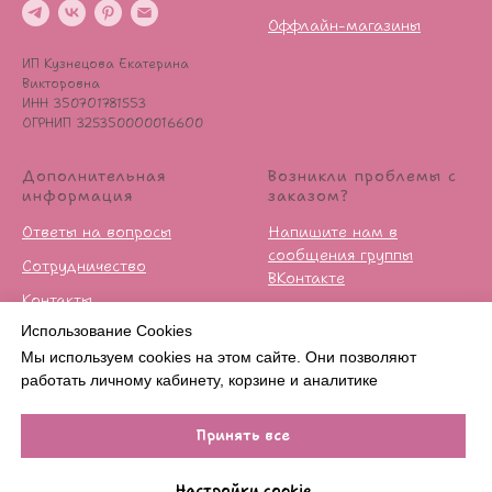
Оффлайн-магазины
ИП Кузнецова Екатерина
Викторовна
ИНН 350701781553
ОГРНИП 325350000016600
Дополнительная
Возникли проблемы с
информация
заказом?
Ответы на вопросы
Напишите нам в
сообщения группы
Сотрудничество
ВКонтакте
Контакты
Условия возврата
Использование Cookies
Публичная оферта
Мы используем cookies на этом сайте. Они позволяют
Политика
работать личному кабинету, корзине и аналитике
конфиденцильности
Принять все
В КОРЗИНУ
Настройки cookie