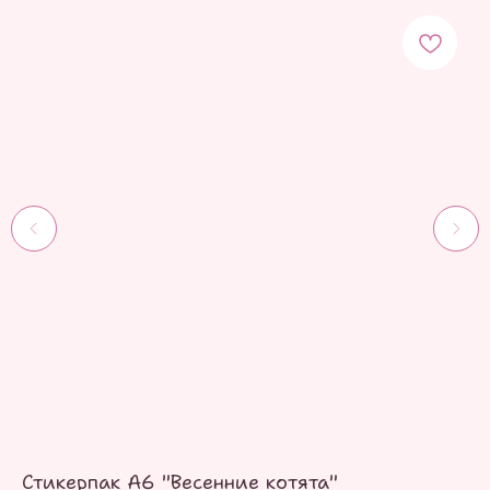
Стикерпак А6 "Весенние котята"
Ст