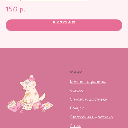
150
р.
1
В КОРЗИНУ
Меню
Главная страница
Каталог
Оплата и доставка
Бонусы
Отложенная доставка
О нас