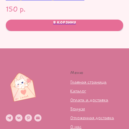
150
р.
1
В КОРЗИНУ
Меню
Главная страница
Каталог
Оплата и доставка
Бонусы
Отложенная доставка
О нас