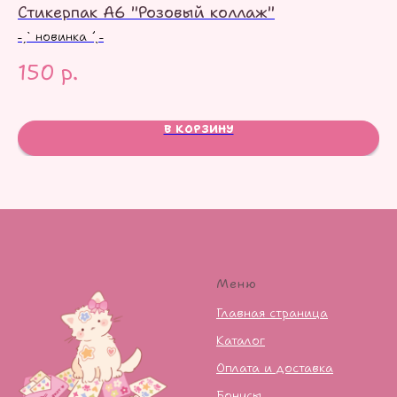
Стикерпак А6 "Розовый коллаж"
Ст
˗ˏˋ новинка ´ˎ˗
150
р.
8
В КОРЗИНУ
Меню
Главная страница
Каталог
Оплата и доставка
Бонусы