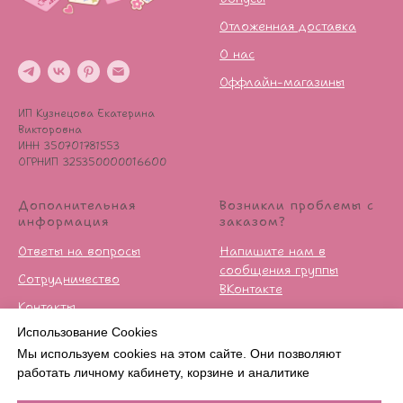
Отложенная доставка
О нас
Оффлайн-магазины
ИП Кузнецова Екатерина
Викторовна
ИНН 350701781553
ОГРНИП 325350000016600
Дополнительная
Возникли проблемы с
информация
заказом?
Ответы на вопросы
Напишите нам в
сообщения группы
Сотрудничество
ВКонтакте
Контакты
Условия возврата
Использование Cookies
Публичная оферта
Мы используем cookies на этом сайте. Они позволяют
Политика
работать личному кабинету, корзине и аналитике
конфиденцильности