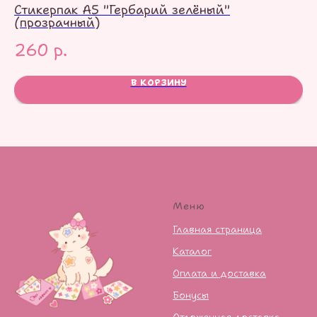
Стикерпак А5 "Гербарий зелёный"
Ст
(прозрачный)
8
260
р.
В КОРЗИНУ
Меню
Главная страница
Каталог
Оплата и доставка
Бонусы