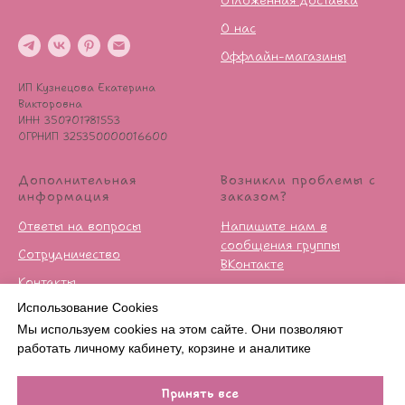
Отложенная доставка
О нас
Оффлайн-магазины
ИП Кузнецова Екатерина
Викторовна
ИНН 350701781553
ОГРНИП 325350000016600
Дополнительная
Возникли проблемы с
информация
заказом?
Ответы на вопросы
Напишите нам в
сообщения группы
Сотрудничество
ВКонтакте
Контакты
Условия возврата
Использование Cookies
Публичная оферта
Мы используем cookies на этом сайте. Они позволяют
Политика
работать личному кабинету, корзине и аналитике
конфиденцильности
Принять все