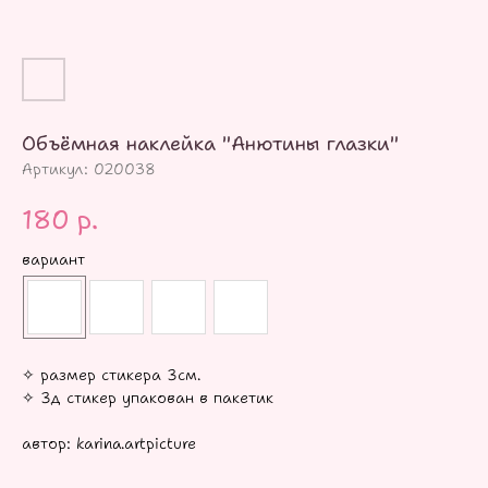
Объёмная наклейка "Анютины глазки"
Артикул:
020038
180
р.
вариант
✧ размер стикера 3см.
✧ 3д стикер упакован в пакетик
автор: karina.artpicture