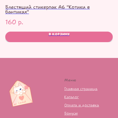
Блестящий стикерпак А6 "Котики в
С
бантиках"
9
160
р.
В КОРЗИНУ
Меню
Главная страница
Каталог
Оплата и доставка
Бонусы