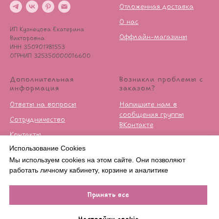
Отложенная доставка
О нас
ИП Кузнецова Екатерина
Оффлайн-магазины
Викторовна
ИНН 350701781553
ОГРНИП 325350000016600
Дополнительная
Возникли проблемы с
информация
заказом?
Ответы на вопросы
Напишите нам в
сообщения группы
Сотрудничество
ВКонтакте
Контакты
Условия возврата
Использование Cookies
Публичная оферта
Мы используем cookies на этом сайте. Они позволяют
Политика
работать личному кабинету, корзине и аналитике
конфиденцильности
Принять все
В КОРЗИНУ