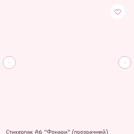
Стикерпак А6 "Фонари" (прозрачный)
С