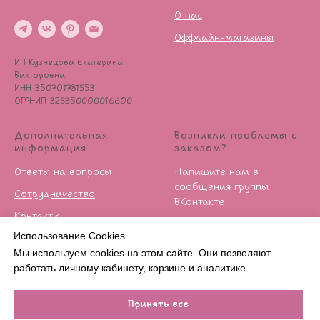
О нас
Оффлайн-магазины
ИП Кузнецова Екатерина
Викторовна
ИНН 350701781553
ОГРНИП 325350000016600
Дополнительная
Возникли проблемы с
информация
заказом?
Ответы на вопросы
Напишите нам в
сообщения группы
Сотрудничество
ВКонтакте
Контакты
Условия возврата
Использование Cookies
Публичная оферта
Мы используем cookies на этом сайте. Они позволяют
Политика
работать личному кабинету, корзине и аналитике
конфиденцильности
Принять все