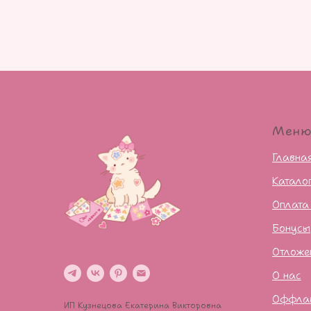
Мен
Главна
Катало
Оплата
Бонусы
Отложе
О нас
Оффла
ИП Кузнецова Екатерина Викторовна