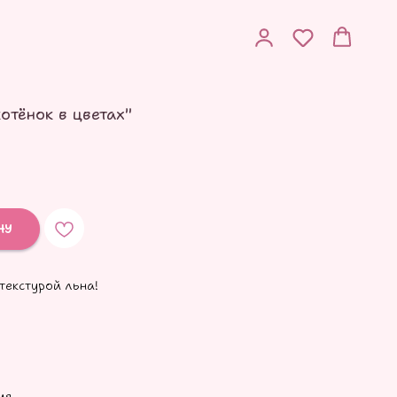
отёнок в цветах"
НУ
текстурой льна!
ия