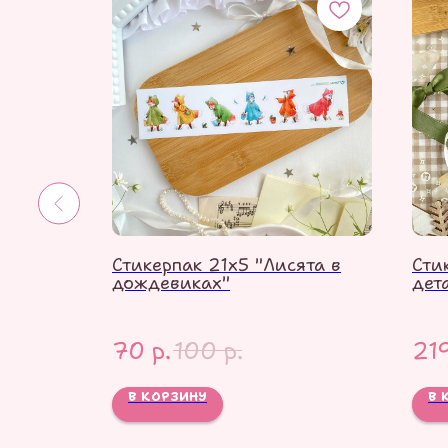
ане"
Стикерпак 21х5 "Лисята в
Сти
дождевиках"
дет
70
р.
100
р.
21
В КОРЗИНУ
В 