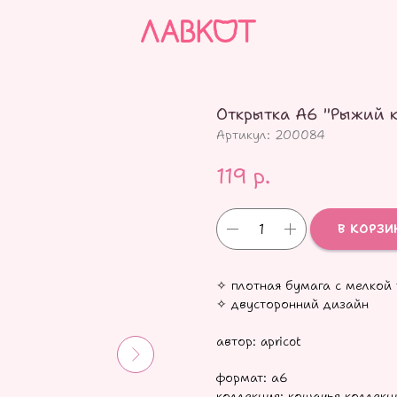
Открытка А6 "Рыжий к
Артикул:
200084
119
р.
В КОРЗИ
✧ плотная бумага с мелкой 
✧ двусторонний дизайн
автор: apricot
формат: а6
коллекция: кошачья коллекц