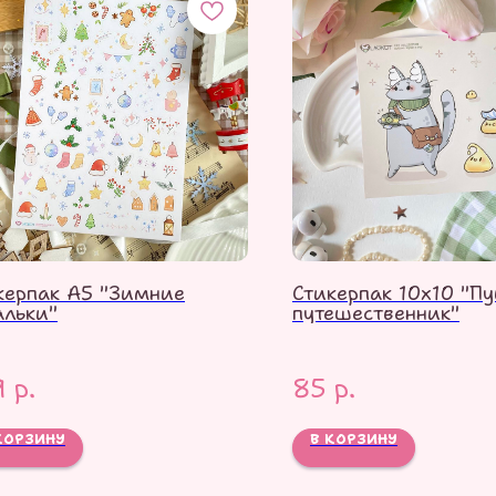
керпак А5 "Зимние
Стикерпак 10х10 "П
альки"
путешественник"
9
р.
85
р.
КОРЗИНУ
В КОРЗИНУ