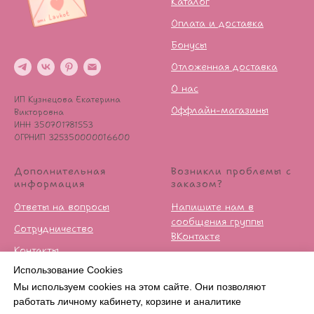
Каталог
Оплата и доставка
Бонусы
Отложенная доставка
О нас
ИП Кузнецова Екатерина
Оффлайн-магазины
Викторовна
ИНН 350701781553
ОГРНИП 325350000016600
Дополнительная
Возникли проблемы с
информация
заказом?
Ответы на вопросы
Напишите нам в
сообщения группы
Сотрудничество
ВКонтакте
Контакты
Условия возврата
Использование Cookies
Публичная оферта
Мы используем cookies на этом сайте. Они позволяют
Политика
работать личному кабинету, корзине и аналитике
конфиденцильности