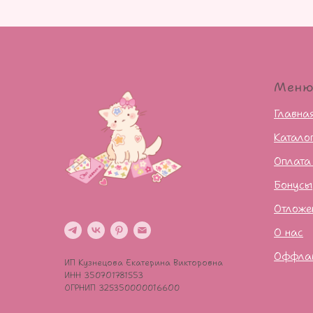
Мен
Главна
Катало
Оплата
Бонусы
Отложе
О нас
Оффла
ИП Кузнецова Екатерина Викторовна
ИНН 350701781553
ОГРНИП 325350000016600