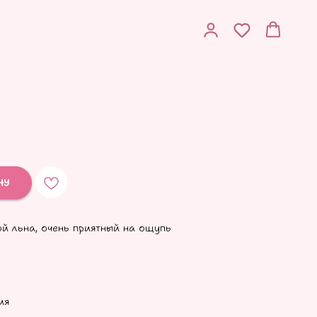
НУ
ой льна, очень приятный на ощупь
ия