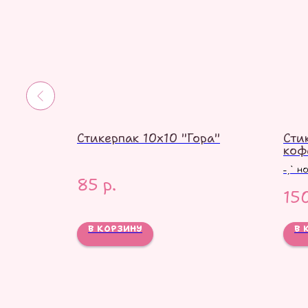
ские
Стикерпак 10х10 "Гора"
Сти
коф
˗ˏˋ н
85
р.
15
В КОРЗИНУ
В 