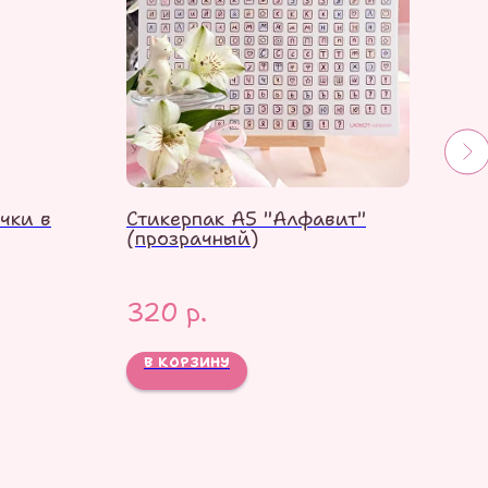
чки в
Стикерпак А5 "Алфавит"
Сти
(прозрачный)
кот
320
р.
85
В КОРЗИНУ
В