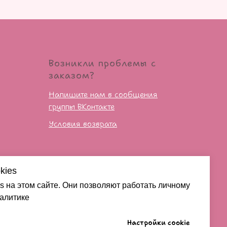
Возникли проблемы с
заказом?
Напишите нам в сообщения
группы ВКонтакте
Условия возврата
сти
kies
s на этом сайте. Они позволяют работать личному
налитике
Настройки cookie