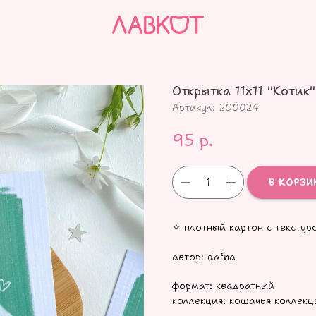
Открытка 11х11 "Котик"
Артикул:
200024
95
р.
В КОРЗИ
✧ плотный картон с текстур
автор: dafna
формат: квадратный
коллекция: кошачья коллекц