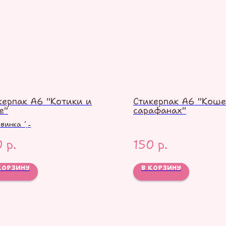
керпак А6 "Котики и
Стикерпак А6 "Коше
е"
сарафанах"
овинка ´ˎ˗
0
р.
150
р.
КОРЗИНУ
В КОРЗИНУ