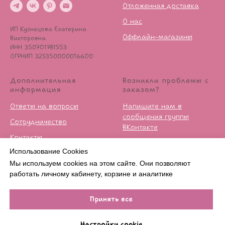
Отложенная доставка
О нас
ИП Кузнецова Екатерина
Оффлайн-магазины
Викторовна
ИНН 350701781553
ОГРНИП 325350000016600
Дополнительная
Возникли проблемы с
информация
заказом?
Ответы на вопросы
Напишите нам в
сообщения группы
Сотрудничество
ВКонтакте
Контакты
Условия возврата
Использование Cookies
Публичная оферта
Мы используем cookies на этом сайте. Они позволяют
Политика
работать личному кабинету, корзине и аналитике
конфиденцильности
Принять все
В КОРЗИНУ
Настройки cookie