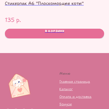
Стикерпак А6 "Плоскомордые коты"
Ст
˗ˏˋ
135
р.
1
В КОРЗИНУ
Меню
Главная страница
Каталог
Оплата и доставка
Бонусы