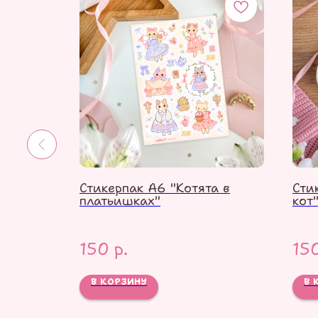
ри"
Стикерпак А6 "Котята в
Сти
платьишках"
кот
150
р.
15
В КОРЗИНУ
В 