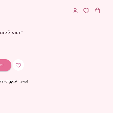
ский уют"
НУ
текстурой льна!