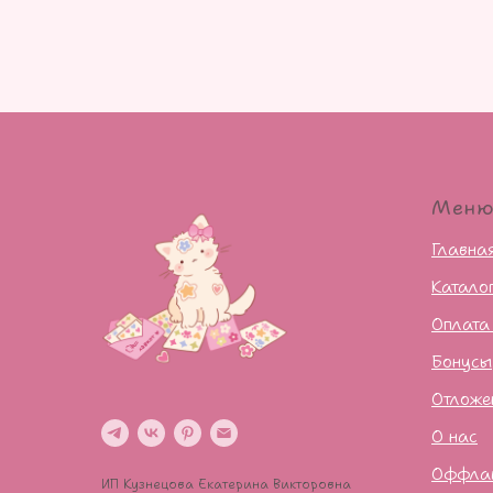
Мен
Главна
Катало
Оплата
Бонусы
Отложе
О нас
Оффла
ИП Кузнецова Екатерина Викторовна