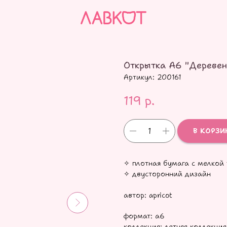
Открытка А6 "Деревен
Артикул:
200161
119
р.
В КОРЗИ
✧ плотная бумага с мелкой 
✧ двусторонний дизайн
автор: apricot
формат: а6
коллекция: летняя коллекция