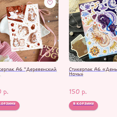
керпак А6 "Деревенский
Стикерпак А6 «День
"
Ночь»
0
р.
150
р.
КОРЗИНУ
В КОРЗИНУ