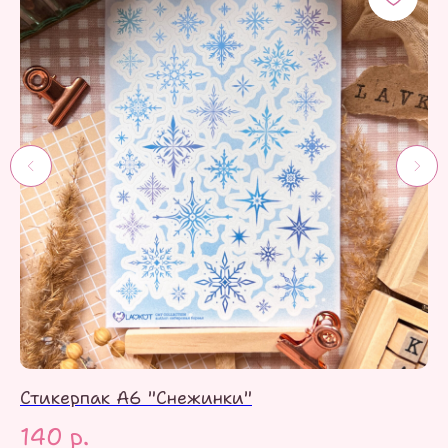
Стикерпак А6 "Снежинки"
Ст
140
р.
1