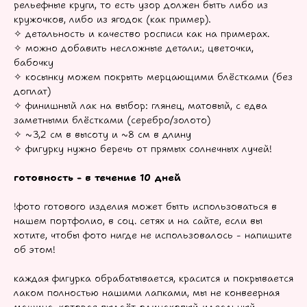
рельефные круги, то есть узор должен быть либо из
кружочков, либо из ягодок (как пример).
✧ детальность и качество росписи как на примерах.
✧ можно добавить несложные детали:, цветочки,
бабочку
✧ косынку можем покрыть мерцающими блёстками (без
доплат)
✧ финишный лак на выбор: глянец, матовый, с едва
заметными блёстками (серебро/золото)
✧ ~3,2 см в высоту и ~8 см в длину
✧ фигурку нужно беречь от прямых солнечных лучей!
готовность - в течение 10 дней
!фото готового изделия может быть использоваться в
нашем портфолио, в соц. сетях и на сайте, если вы
хотите, чтобы фото нигде не использовалось - напишите
об этом!
каждая фигурка обрабатывается, красится и покрывается
лаком полностью нашими лапками, мы не конвеерная