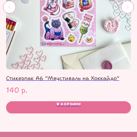
Стикерпак А6 "Мяустиваль на Хоккайдо"
Ст
140
р.
2
В КОРЗИНУ