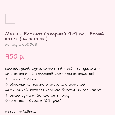
Мини - Блокнот Сахарный 9х9 см. "Белый
котик (на веточке)"
Артикул:
030008
950
р.
милый, яркий, функциональный - всё, что нужно для
личных записей, коллажей или простых заметок!
✧ размер 9х9 см.
✧ обложка из плотного картона с сахарной
ламинацией, которая красиво блестит на солнышке!
✧ белая бумага, 60 листов в точку
✧ плотность бумаги 100 гр/м2
автор: найдёныш