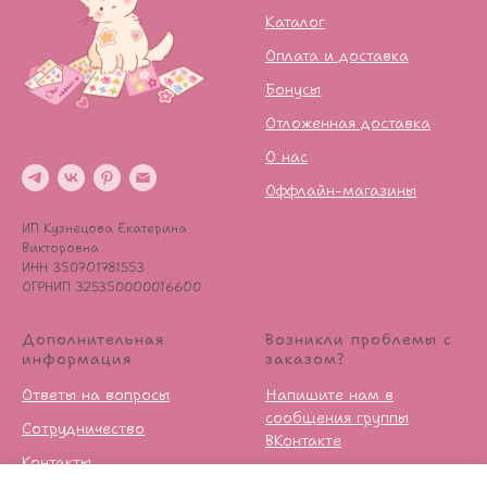
Каталог
Оплата и доставка
Бонусы
Отложенная доставка
О нас
Оффлайн-магазины
ИП Кузнецова Екатерина
Викторовна
ИНН 350701781553
ОГРНИП 325350000016600
Дополнительная
Возникли проблемы с
информация
заказом?
Ответы на вопросы
Напишите нам в
сообщения группы
Сотрудничество
ВКонтакте
Контакты
Условия возврата