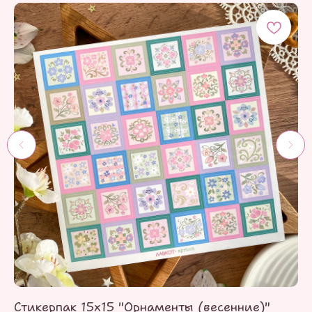
Стикерпак 15х15 "Орнаменты (весенние)"
С