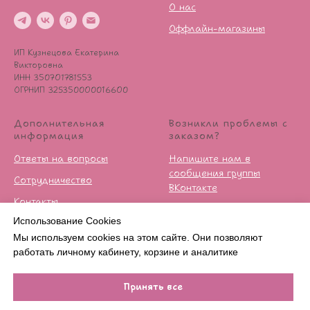
О нас
Оффлайн-магазины
ИП Кузнецова Екатерина
Викторовна
ИНН 350701781553
ОГРНИП 325350000016600
Дополнительная
Возникли проблемы с
информация
заказом?
Ответы на вопросы
Напишите нам в
сообщения группы
Сотрудничество
ВКонтакте
Контакты
Условия возврата
Использование Cookies
Публичная оферта
Мы используем cookies на этом сайте. Они позволяют
Политика
работать личному кабинету, корзине и аналитике
конфиденцильности
Принять все