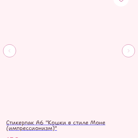
Стикерпак А6 "Кошки в стиле Моне
Ст
(импрессионизм)"
1