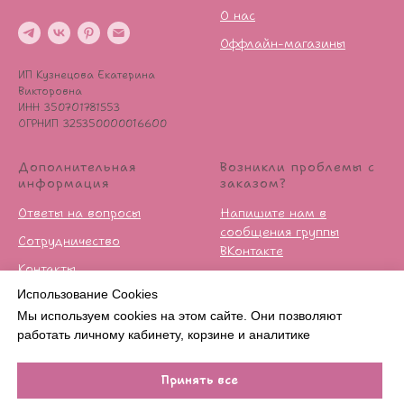
О нас
Оффлайн-магазины
ИП Кузнецова Екатерина
Викторовна
ИНН 350701781553
ОГРНИП 325350000016600
Дополнительная
Возникли проблемы с
информация
заказом?
Ответы на вопросы
Напишите нам в
сообщения группы
Сотрудничество
ВКонтакте
Контакты
Условия возврата
Использование Cookies
Публичная оферта
Мы используем cookies на этом сайте. Они позволяют
Политика
работать личному кабинету, корзине и аналитике
конфиденцильности
Принять все