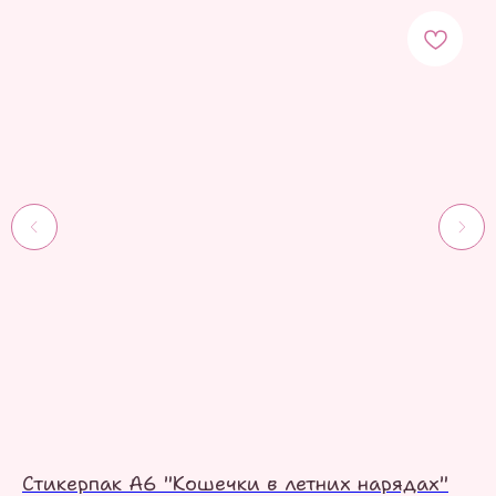
Стикерпак А6 "Кошечки в летних нарядах"
Ст