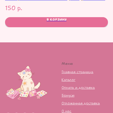
150
р.
1
В КОРЗИНУ
Меню
Главная страница
Каталог
Оплата и доставка
Бонусы
Отложенная доставка
О нас