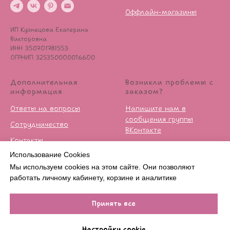
Оффлайн-магазины
ИП Кузнецова Екатерина
Викторовна
ИНН 350701781553
ОГРНИП 325350000016600
Дополнительная
Возникли проблемы с
информация
заказом?
Ответы на вопросы
Напишите нам в
сообщения группы
Сотрудничество
ВКонтакте
Контакты
Условия возврата
Использование Cookies
Публичная оферта
Мы используем cookies на этом сайте. Они позволяют
Политика
работать личному кабинету, корзине и аналитике
конфиденцильности
Принять все
Нет в наличии
Настройки cookie