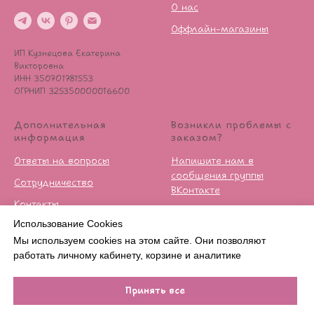
О нас
Оффлайн-магазины
ИП Кузнецова Екатерина
Викторовна
ИНН 350701781553
ОГРНИП 325350000016600
Дополнительная
Возникли проблемы с
информация
заказом?
Ответы на вопросы
Напишите нам в
сообщения группы
Сотрудничество
ВКонтакте
Контакты
Условия возврата
Использование Cookies
Публичная оферта
Мы используем cookies на этом сайте. Они позволяют
Политика
работать личному кабинету, корзине и аналитике
конфиденцильности
Принять все