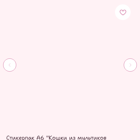
Стикерпак А6 "Кошки из мультиков
С