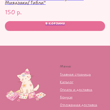
Миядзаки/ Гибли"
1
150
р.
В КОРЗИНУ
Меню
Главная страница
Каталог
Оплата и доставка
Бонусы
Отложенная доставка