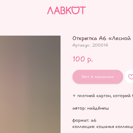
Открытка А6 «Лесной 
Артикул:
200014
100
р.
Нет в наличии
✧ плотный картон, который 
автор: найдёныш
формат: а6
коллекция: кошачья коллекц