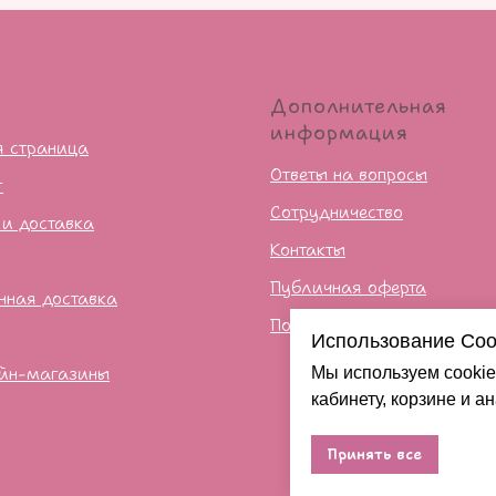
ю
Дополнительная
информация
я страница
Ответы на вопросы
г
Сотрудничество
 и доставка
Контакты
Публичная оферта
нная доставка
Политика конфиденцильно
Использование Coo
йн-магазины
Мы используем cookie
кабинету, корзине и а
Принять все