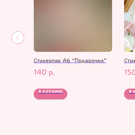
ские
Стикерпак А6 "Подарочки"
Сти
140
р.
15
В КОРЗИНУ
В 