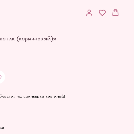
котик (коричневый)»
блестит на солнышке как иней!
ия