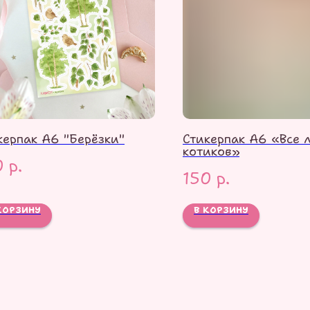
керпак А6 "Берёзки"
Стикерпак А6 «Все 
котиков»
0
р.
150
р.
КОРЗИНУ
В КОРЗИНУ