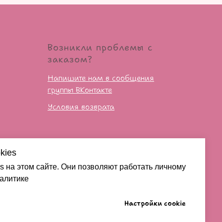
Возникли проблемы с
заказом?
Напишите нам в сообщения
группы ВКонтакте
Условия возврата
сти
kies
s на этом сайте. Они позволяют работать личному
налитике
Настройки cookie