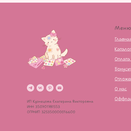
Мен
Главна
Катало
Оплата
Бонусы
Отложе
О нас
Оффла
ИП Кузнецова Екатерина Викторовна
ИНН 350701781553
ОГРНИП 325350000016600