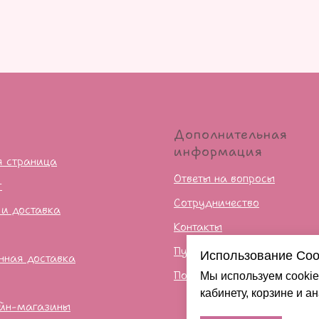
ю
Дополнительная
информация
я страница
Ответы на вопросы
г
Сотрудничество
 и доставка
Контакты
Публичная оферта
Использование Coo
нная доставка
Политика конфиденцильно
Мы используем cookie
кабинету, корзине и а
йн-магазины