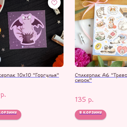
керпак 10х10 "Горгулья"
Стикерпак А6 "Трев
сырок"
р.
135
р.
КОРЗИНУ
В КОРЗИНУ