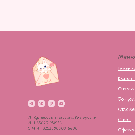
Мен
Главна
Катало
Оплата
Бонусы
Отложе
ИП Кузнецова Екатерина Викторовна
О нас
ИНН 350701781553
ОГРНИП 325350000016600
Оффла