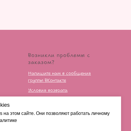
Возникли проблемы с
заказом?
Напишите нам в сообщения
группы ВКонтакте
Условия возврата
kies
сти
s на этом сайте. Они позволяют работать личному
налитике