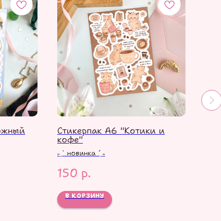
ожный
Стикерпак А6 "Котики и
Сти
кофе"
тол
˗ˏˋ новинка ´ˎ˗
150
р.
85
В КОРЗИНУ
В