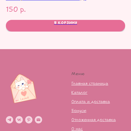
150
р.
1
В КОРЗИНУ
Меню
Главная страница
Каталог
Оплата и доставка
Бонусы
Отложенная доставка
О нас