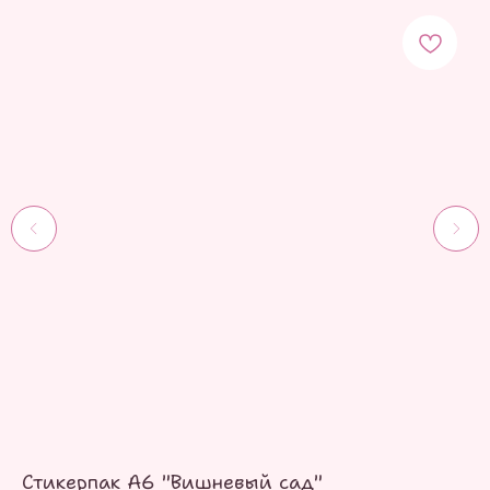
Стикерпак А6 "Вишневый сад"
Ст