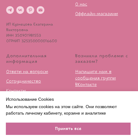
О нас
Оффлайн-магазины
ИП Кузнецова Екатерина
Викторовна
ИНН 350701781553
ОГРНИП 325350000016600
Дополнительная
Возникли проблемы с
информация
заказом?
Ответы на вопросы
Напишите нам в
сообщения группы
Сотрудничество
ВКонтакте
Контакты
Условия возврата
Использование Cookies
Публичная оферта
Мы используем cookies на этом сайте. Они позволяют
Политика
работать личному кабинету, корзине и аналитике
конфиденцильности
Принять все