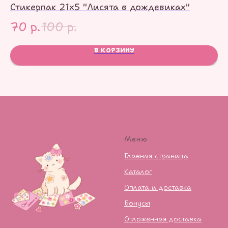
Стикерпак 21х5 "Лисята в дождевиках"
С
70
р.
100
р.
1
В КОРЗИНУ
Меню
Главная страница
Каталог
Оплата и доставка
Бонусы
Отложенная доставка