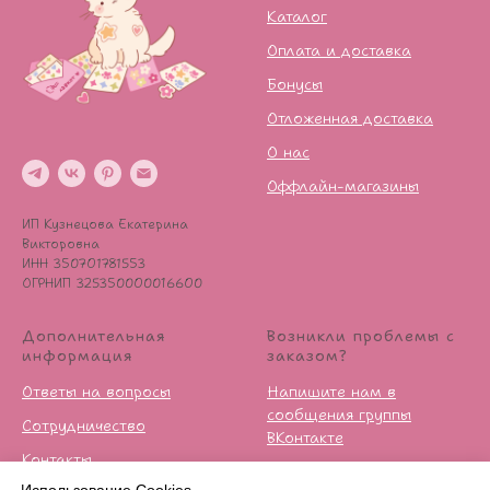
Каталог
Оплата и доставка
Бонусы
Отложенная доставка
О нас
Оффлайн-магазины
ИП Кузнецова Екатерина
Викторовна
ИНН 350701781553
ОГРНИП 325350000016600
Дополнительная
Возникли проблемы с
информация
заказом?
Ответы на вопросы
Напишите нам в
сообщения группы
Сотрудничество
ВКонтакте
Контакты
Условия возврата