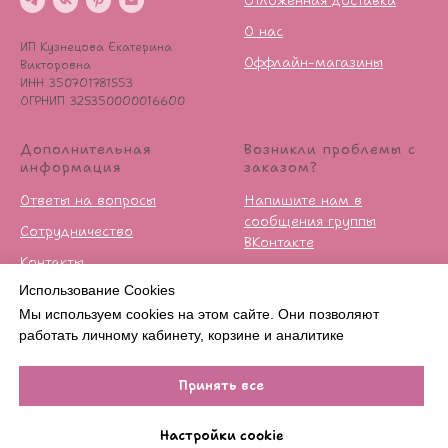
Отложенная доставка
О нас
ИП Кузнецова Екатерина
Оффлайн-магазины
Викторовна
ИНН 350701781553
ОГРНИП 325350000016600
Дополнительная
Возникли проблемы с
информация
заказом?
Ответы на вопросы
Напишите нам в
сообщения группы
Сотрудничество
ВКонтакте
Контакты
Условия возврата
Использование Cookies
Публичная оферта
Мы используем cookies на этом сайте. Они позволяют
Политика
работать личному кабинету, корзине и аналитике
конфиденцильности
Принять все
В КОРЗИНУ
Настройки cookie