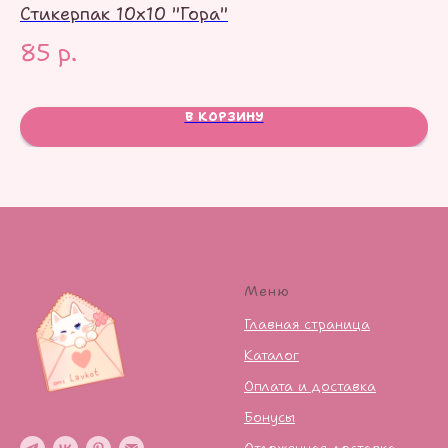
Стикерпак 10х10 "Гора"
С
к
85
р.
1
В КОРЗИНУ
Меню
Главная страница
Каталог
Оплата и доставка
Бонусы