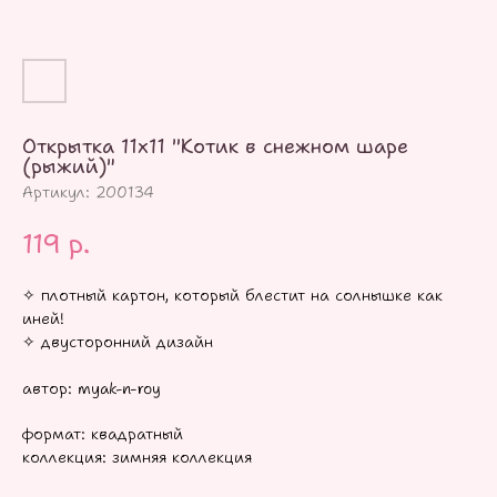
Открытка 11х11 "Котик в снежном шаре
(рыжий)"
Артикул:
200134
119
р.
✧ плотный картон, который блестит на солнышке как
иней!
✧ двусторонний дизайн
автор: myak-n-roy
формат: квадратный
коллекция: зимняя коллекция