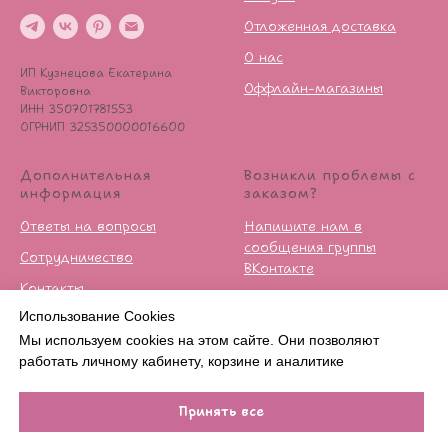
Отложенная доставка
О нас
ИП Кузнецова Екатерина
Оффлайн-магазины
Викторовна
ИНН 350701781553
ОГРНИП 325350000016600
Дополнительная
Возникли проблемы с
информация
заказом?
Ответы на вопросы
Напишите нам в
сообщения группы
Сотрудничество
ВКонтакте
Контакты
Условия возврата
Использование Cookies
Публичная оферта
Мы используем cookies на этом сайте. Они позволяют
Политика
работать личному кабинету, корзине и аналитике
конфиденцильности
Принять все