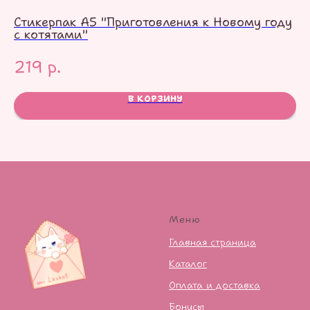
Стикерпак А5 "Приготовления к Новому году
Ст
с котятами"
1
219
р.
В КОРЗИНУ
Меню
Главная страница
Каталог
Оплата и доставка
Бонусы