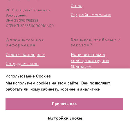
О нас
ИП Кузнецова Екатерина
Оффлайн-магазины
Викторовна
ИНН 350701781553
ОГРНИП 325350000016600
Дополнительная
Возникли проблемы с
информация
заказом?
Ответы на вопросы
Напишите нам в
сообщения группы
Сотрудничество
ВКонтакте
Контакты
Условия возврата
Использование Cookies
Публичная оферта
Мы используем cookies на этом сайте. Они позволяют
работать личному кабинету, корзине и аналитике
Политика
конфиденцильности
Принять все
Настройки cookie